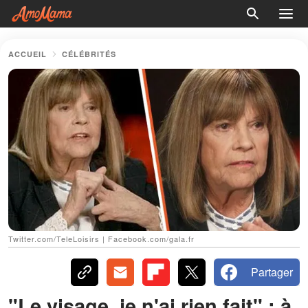
ACCUEIL
CÉLÉBRITÉS
Twitter.com/TeleLoisirs | Facebook.com/gala.fr
Partager
"Le visage, je n'ai rien fait" : à