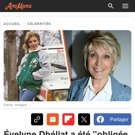
ACCUEIL
CÉLÉBRITÉS
Getty Images
Partager
Évelyne Dhéliat a été "obligée