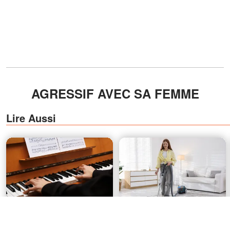
AGRESSIF AVEC SA FEMME
Lire Aussi
Chaque soir, un homme âgé
J'ai accepté de travailler
jouait la même chanson à la
dans une maison fortunée —
gare – Un soir, une jeune
et j'y ai reconnu quelqu'un