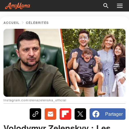
ACCUEIL
CÉLÉBRITÉS
Instagram.com/olenazelenska_official
Partager
Volodymyr Zelenskyy : Les