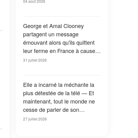
04 août 2026
George et Amal Clooney
partagent un message
émouvant alors qu'ils quittent
leur ferme en France à cause
des feux de forêt — Tous les
31 juillet 2026
détails
Elle a incarné la méchante la
plus détestée de la télé — Et
maintenant, tout le monde ne
cesse de parler de son
apparition dans la nouvelle
27 juillet 2026
version de « La Petite Maison
dans la prairie » — Photos