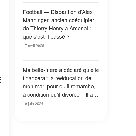
Football — Disparition d’Alex
Manninger, ancien coéquipier
de Thierry Henry à Arsenal :
que s’est-il passé ?
17 avril 2026
Ma belle-mère a déclaré qu’elle
financerait la rééducation de
E
mon mari pour qu’il remarche,
à condition qu’il divorce – Il a
accepté, mais a ajouté un
10 juin 2026
détail qui l’a laissée sans voix