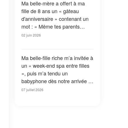
Ma belle-mère a offert à ma
fille de 8 ans un « gâteau
d'anniversaire » contenant un
mot : « Même tes parents
biologiques ne voulaient pas de
02 juin 2026
toi » – Une minute plus tard, le
karma lui a remis les idées en
place
Ma belle-fille riche m’a invitée à
un « week-end spa entre filles
», puis m’a tendu un
babyphone dès notre arrivée –
alors je me suis assurée qu’elle
07 juillet 2026
reçoive une bonne leçon