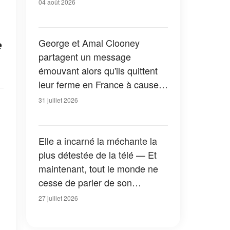
04 août 2026
George et Amal Clooney
e
partagent un message
émouvant alors qu'ils quittent
leur ferme en France à cause
des feux de forêt — Tous les
31 juillet 2026
détails
Elle a incarné la méchante la
plus détestée de la télé — Et
maintenant, tout le monde ne
cesse de parler de son
apparition dans la nouvelle
27 juillet 2026
version de « La Petite Maison
dans la prairie » — Photos