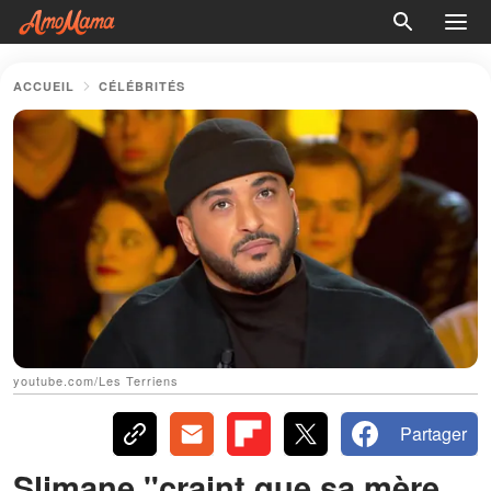
ACCUEIL
CÉLÉBRITÉS
youtube.com/Les Terriens
Partager
Slimane "craint que sa mère