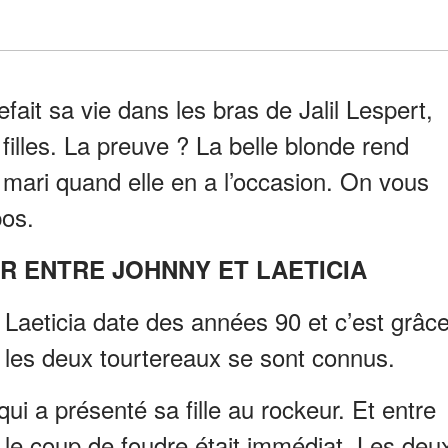
efait sa vie dans les bras de Jalil Lespert,
 filles. La preuve ? La belle blonde rend
 mari quand elle en a l’occasion. On vous
pos.
UR ENTRE JOHNNY ET LAETICIA
 Laeticia date des années 90 et c’est grâc
 les deux tourtereaux se sont connus.
ui a présenté sa fille au rockeur. Et entre
s, le coup de foudre était immédiat. Les deu