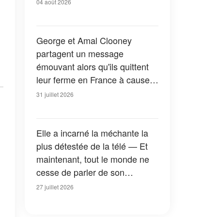
04 août 2026
George et Amal Clooney
partagent un message
émouvant alors qu'ils quittent
leur ferme en France à cause
des feux de forêt — Tous les
31 juillet 2026
détails
Elle a incarné la méchante la
plus détestée de la télé — Et
maintenant, tout le monde ne
cesse de parler de son
apparition dans la nouvelle
27 juillet 2026
version de « La Petite Maison
dans la prairie » — Photos