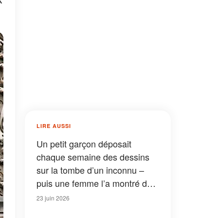
LIRE AUSSI
Un petit garçon déposait
chaque semaine des dessins
sur la tombe d’un inconnu –
puis une femme l’a montré du
doigt en disant : « C’est
23 juin 2026
impossible »