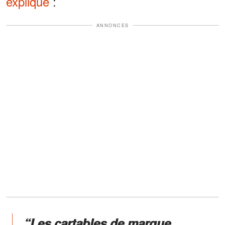
explique
:
ANNONCES
“Les cartables de marque