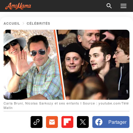
ACCUEIL
CÉLÉBRITÉS
Carla Bruni, Nicolas Sarkozy et ses enfants І Source : youtube.com/Télé
Matin
Partager