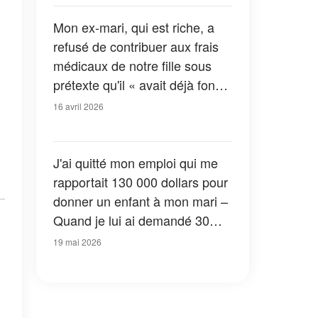
Mon ex-mari, qui est riche, a
refusé de contribuer aux frais
médicaux de notre fille sous
prétexte qu'il « avait déjà fondé
une nouvelle famille » – Mais le
16 avril 2026
karma l'a vite rattrapé
J'ai quitté mon emploi qui me
rapportait 130 000 dollars pour
donner un enfant à mon mari –
Quand je lui ai demandé 30
dollars pour acheter du lait en
19 mai 2026
poudre, sa réponse m'a laissée
sans voix