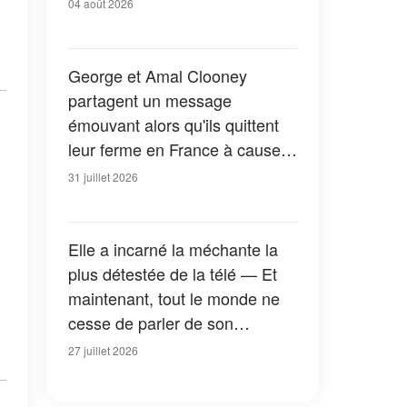
04 août 2026
George et Amal Clooney
partagent un message
émouvant alors qu'ils quittent
leur ferme en France à cause
des feux de forêt — Tous les
31 juillet 2026
détails
Elle a incarné la méchante la
plus détestée de la télé — Et
maintenant, tout le monde ne
cesse de parler de son
apparition dans la nouvelle
27 juillet 2026
version de « La Petite Maison
dans la prairie » — Photos