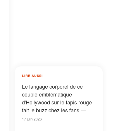
LIRE AUSSI
Le langage corporel de ce
couple emblématique
d'Hollywood sur le tapis rouge
fait le buzz chez les fans —
Des photos de leur enfance à
17 juin 2026
aujourd'hui