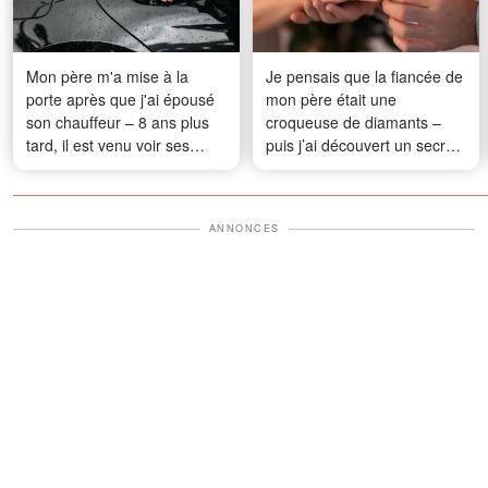
Mon père m'a mise à la
Je pensais que la fiancée de
porte après que j'ai épousé
mon père était une
son chauffeur – 8 ans plus
croqueuse de diamants –
tard, il est venu voir ses
puis j’ai découvert un secret
petits-enfants pour la
qui a tout changé
première fois et s'est écrié :
« Comment est-ce possible
ANNONCES
? »