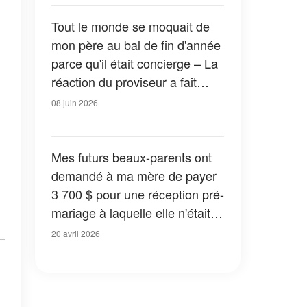
début
Tout le monde se moquait de
mon père au bal de fin d'année
parce qu'il était concierge – La
réaction du proviseur a fait
disparaître tous les sourires
08 juin 2026
dans la salle
Mes futurs beaux-parents ont
demandé à ma mère de payer
3 700 $ pour une réception pré-
mariage à laquelle elle n'était
même pas invitée - Ils n'ont
20 avril 2026
rien vu venir