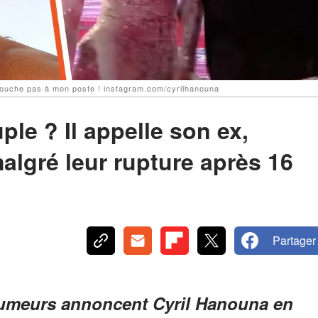
/Touche pas à mon poste ! instagram.com/cyrilhanouna
le ? Il appelle son ex,
algré leur rupture après 16
Partager
rumeurs annoncent Cyril Hanouna en