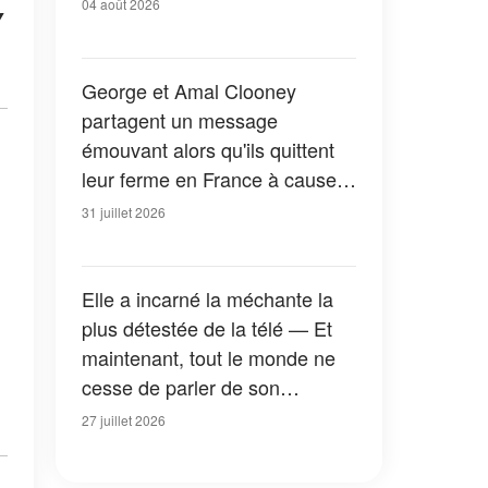
04 août 2026
y
George et Amal Clooney
partagent un message
émouvant alors qu'ils quittent
leur ferme en France à cause
des feux de forêt — Tous les
31 juillet 2026
détails
Elle a incarné la méchante la
plus détestée de la télé — Et
maintenant, tout le monde ne
cesse de parler de son
apparition dans la nouvelle
27 juillet 2026
version de « La Petite Maison
dans la prairie » — Photos