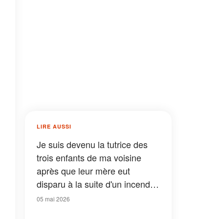
LIRE AUSSI
Je suis devenu la tutrice des
trois enfants de ma voisine
après que leur mère eut
disparu à la suite d'un incendie
– Dix ans plus tard, j'ai appris
05 mai 2026
que c'était son plan depuis le