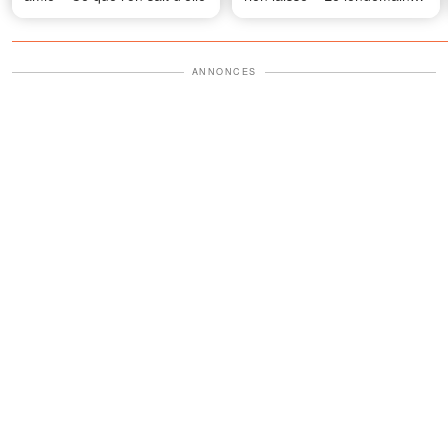
matin, son avocat a frappé à
ma porte et m'a dit : « En
fait, elle vous a laissé une
ANNONCES
chose »