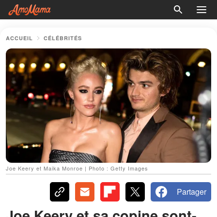
ACCUEIL
CÉLÉBRITÉS
Joe Keery et Maika Monroe | Photo : Getty Images
Partager
Joe Keery et sa copine sont-