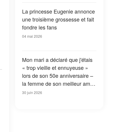
La princesse Eugenie annonce
une troisième grossesse et fait
fondre les fans
04 mai 2026
Mon mari a déclaré que j'étais
« trop vieille et ennuyeuse »
lors de son 50e anniversaire –
la femme de son meilleur ami
s'est levée, et trois phrases
30 juin 2026
plus tard, mon mari n'arrivait
plus à regarder personne dans
les yeux