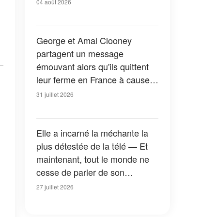
04 août 2026
George et Amal Clooney
partagent un message
émouvant alors qu'ils quittent
leur ferme en France à cause
des feux de forêt — Tous les
31 juillet 2026
détails
Elle a incarné la méchante la
plus détestée de la télé — Et
maintenant, tout le monde ne
cesse de parler de son
apparition dans la nouvelle
27 juillet 2026
version de « La Petite Maison
dans la prairie » — Photos