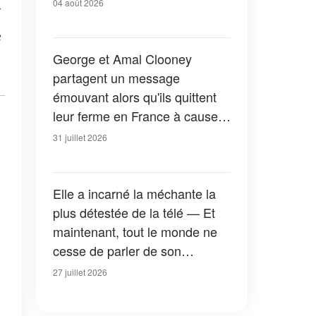
04 août 2026
s
George et Amal Clooney
partagent un message
émouvant alors qu'ils quittent
leur ferme en France à cause
des feux de forêt — Tous les
31 juillet 2026
détails
Elle a incarné la méchante la
plus détestée de la télé — Et
maintenant, tout le monde ne
cesse de parler de son
apparition dans la nouvelle
27 juillet 2026
version de « La Petite Maison
dans la prairie » — Photos