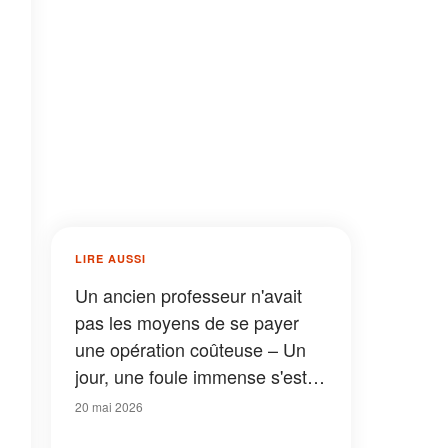
LIRE AUSSI
Un ancien professeur n'avait
pas les moyens de se payer
une opération coûteuse – Un
jour, une foule immense s'est
rassemblée près de l'hôpital
20 mai 2026