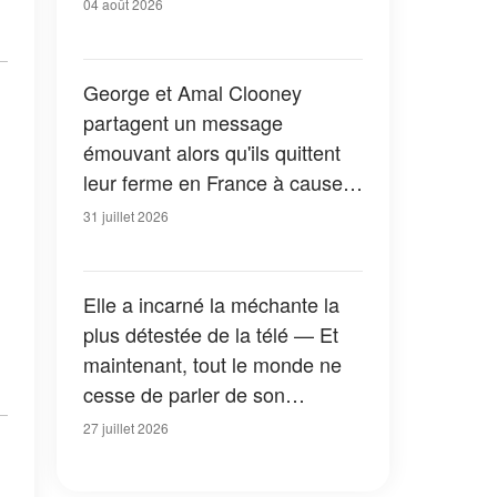
04 août 2026
George et Amal Clooney
partagent un message
émouvant alors qu'ils quittent
leur ferme en France à cause
des feux de forêt — Tous les
31 juillet 2026
détails
Elle a incarné la méchante la
plus détestée de la télé — Et
maintenant, tout le monde ne
cesse de parler de son
apparition dans la nouvelle
27 juillet 2026
version de « La Petite Maison
dans la prairie » — Photos