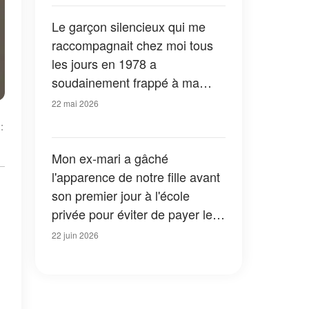
Le garçon silencieux qui me
raccompagnait chez moi tous
les jours en 1978 a
soudainement frappé à ma
porte 45 ans plus tard
22 mai 2026
:
Mon ex-mari a gâché
l'apparence de notre fille avant
son premier jour à l'école
privée pour éviter de payer les
frais de scolarité – Je lui ai
22 juin 2026
donné une leçon