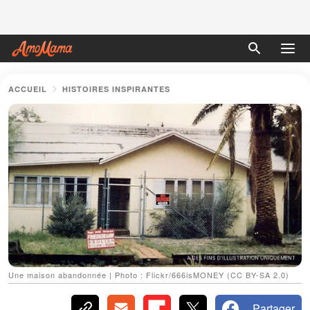
ACCUEIL
HISTOIRES INSPIRANTES
Une maison abandonnée | Photo : Flickr/666isMONEY (CC BY-SA 2.0)
Partager