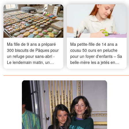
Ma fille de 9 ans a préparé
Ma petite-fille de 14 ans a
300 biscuits de Pâques pour
cousu 50 ours en peluche
un refuge pour sans-abri -
pour un foyer d'enfants – Sa
Le lendemain matin, un
belle-mère les a jetés en
homme s'est présenté avec
disant « ce n'est pas un
une mallette remplie
refuge », alors j'ai fait en
d'argent liquide et nous a dit
sorte qu'elle retienne la
que nous devions accepter
leçon
une condition