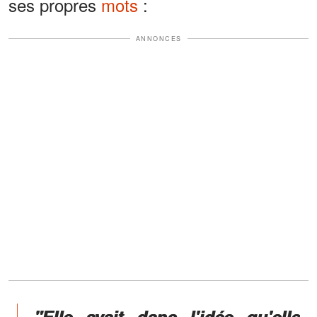
ses propres
mots
:
ANNONCES
"Elle avait dans l'idée qu'elle