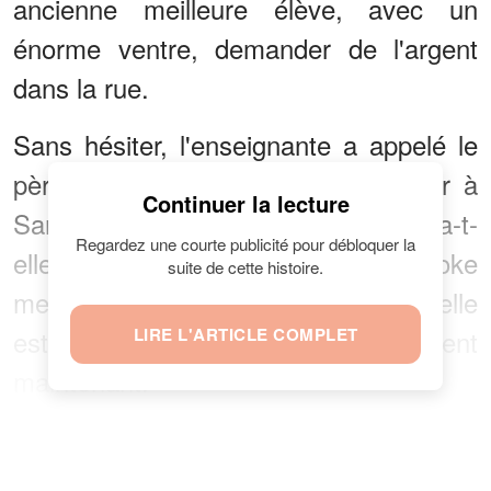
ancienne meilleure élève, avec un
énorme ventre, demander de l'argent
dans la rue.
Sans hésiter, l'enseignante a appelé le
père de Brooke. " Vous devez aller à
Continuer la lecture
San Francisco, immédiatement ", a-t-
Regardez une courte publicité pour débloquer la
elle dit. "Je viens de voir Brooke
suite de cette histoire.
mendier dans la rue. On dirait qu'elle
est sans abri depuis un bon moment
LIRE L'ARTICLE COMPLET
maintenant."