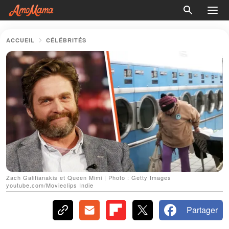
ACCUEIL
CÉLÉBRITÉS
Zach Galifianakis et Queen Mimi | Photo : Getty Images
youtube.com/Movieclips Indie
Partager