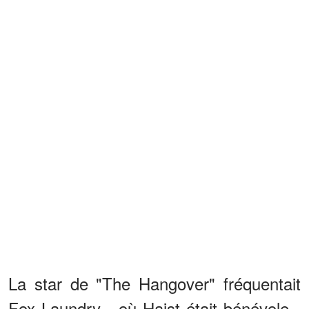
La star de "The Hangover" fréquentait
Fox Laundry - où Haist était bénévole -