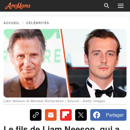
ACCUEIL
CÉLÉBRITÉS
Liam Neeson et Micheal Richardson | Source : Getty Images
Partager
Le fils de Liam Neeson, qui a