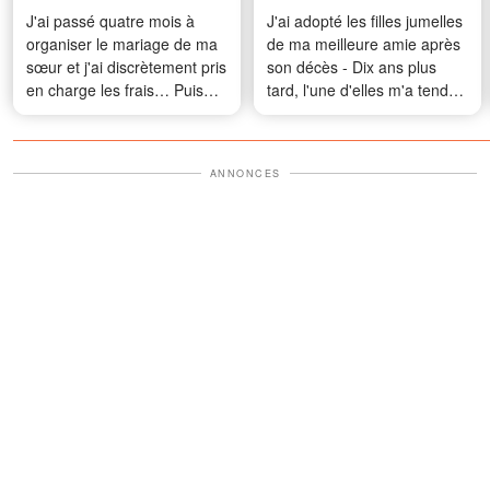
J'ai passé quatre mois à
J'ai adopté les filles jumelles
organiser le mariage de ma
de ma meilleure amie après
sœur et j'ai discrètement pris
son décès - Dix ans plus
en charge les frais… Puis
tard, l'une d'elles m'a tendu
elle s'est emparée du micro
un vieux téléphone en me
et m'a laissée sans voix
disant : « Maman m'a dit de
devant tout le monde
te montrer cette vidéo
ANNONCES
aujourd'hui. »