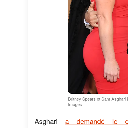
Britney Spears et Sam Asghari à 
Images
Asghari
a demandé le di