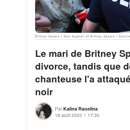
Britney Spears | Sam Asghari et Britney Spears | Sourc
Le mari de Britney Sp
divorce, tandis que d
chanteuse l'a attaqué 
noir
Par
Kalina Raoelina
18 août 2023
17:30