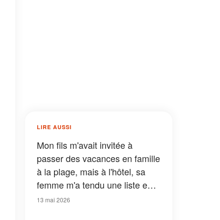
LIRE AUSSI
Mon fils m'avait invitée à
passer des vacances en famille
à la plage, mais à l'hôtel, sa
femme m'a tendu une liste en
me disant : « C'est pour ça
13 mai 2026
qu'on t'a emmenée »