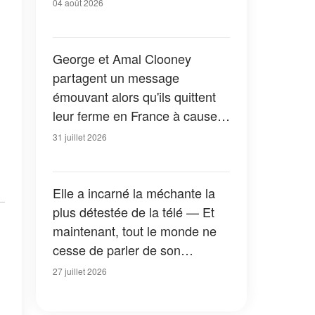
04 août 2026
George et Amal Clooney
partagent un message
émouvant alors qu'ils quittent
leur ferme en France à cause
des feux de forêt — Tous les
31 juillet 2026
détails
Elle a incarné la méchante la
plus détestée de la télé — Et
maintenant, tout le monde ne
cesse de parler de son
apparition dans la nouvelle
27 juillet 2026
version de « La Petite Maison
dans la prairie » — Photos