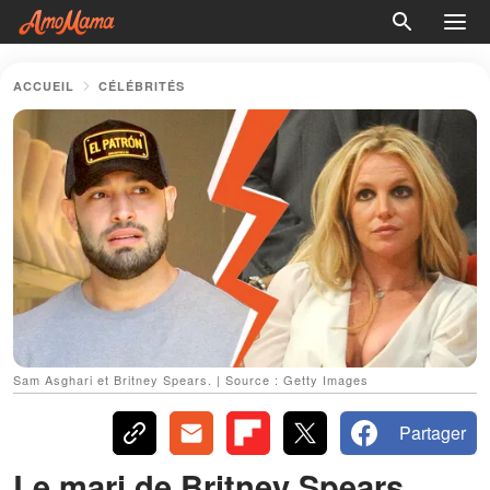
ACCUEIL
CÉLÉBRITÉS
Sam Asghari et Britney Spears. | Source : Getty Images
Partager
Le mari de Britney Spears