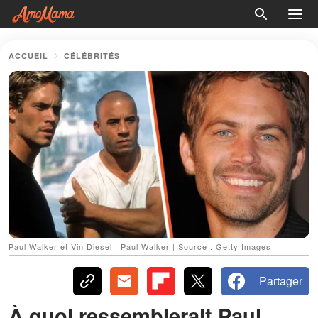
ACCUEIL
CÉLÉBRITÉS
Paul Walker et Vin Diesel | Paul Walker | Source : Getty Images
Partager
À quoi ressemblerait Paul