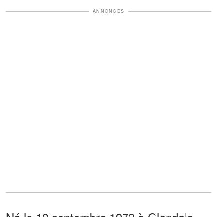
ANNONCES
Né le 12 septembre 1973 à Glendale,