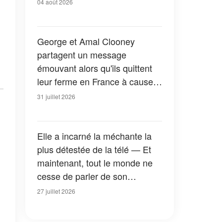
04 août 2026
George et Amal Clooney
partagent un message
émouvant alors qu'ils quittent
leur ferme en France à cause
des feux de forêt — Tous les
31 juillet 2026
détails
Elle a incarné la méchante la
plus détestée de la télé — Et
maintenant, tout le monde ne
cesse de parler de son
apparition dans la nouvelle
27 juillet 2026
version de « La Petite Maison
dans la prairie » — Photos