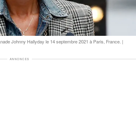
planade Johnny Hallyday le 14 septembre 2021 à Paris, France. |
ANNONCES