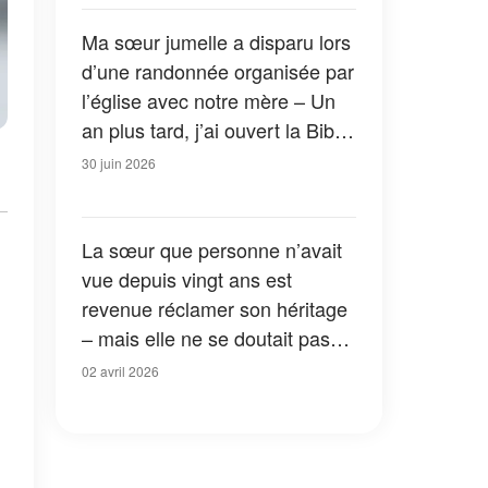
Ma sœur jumelle a disparu lors
d’une randonnée organisée par
l’église avec notre mère – Un
an plus tard, j’ai ouvert la Bible
de notre mère et j’ai découvert
30 juin 2026
une vérité bouleversante
La sœur que personne n’avait
vue depuis vingt ans est
revenue réclamer son héritage
– mais elle ne se doutait pas
qu’elle tombait dans un piège
02 avril 2026