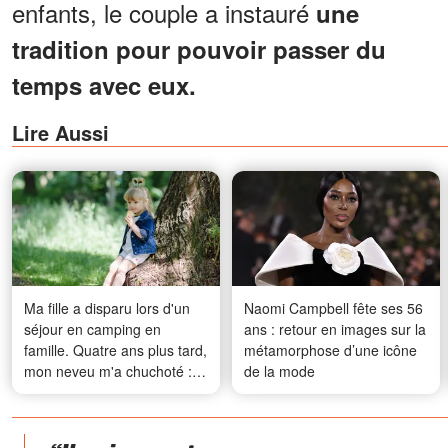
enfants, le couple a instauré
une
tradition pour pouvoir passer du
temps avec eux.
Lire Aussi
Ma fille a disparu lors d'un
Naomi Campbell fête ses 56
séjour en camping en
ans : retour en images sur la
famille. Quatre ans plus tard,
métamorphose d’une icône
mon neveu m'a chuchoté : «
de la mode
J'ai vu ce qui s'est
réellement passé cette nuit-
là. Elle ne s'est pas