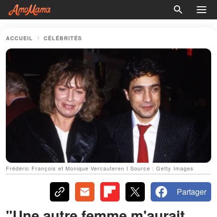
ACCUEIL
CÉLÉBRITÉS
Frédéric François et Monique Vercauteren I Source : Getty Images
Partager
"Une autre femme m'aurait