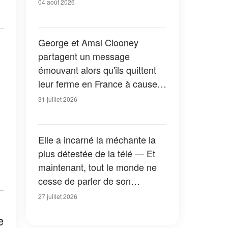
04 août 2026
George et Amal Clooney
partagent un message
émouvant alors qu'ils quittent
leur ferme en France à cause
des feux de forêt — Tous les
31 juillet 2026
détails
Elle a incarné la méchante la
plus détestée de la télé — Et
maintenant, tout le monde ne
cesse de parler de son
apparition dans la nouvelle
27 juillet 2026
version de « La Petite Maison
e
dans la prairie » — Photos