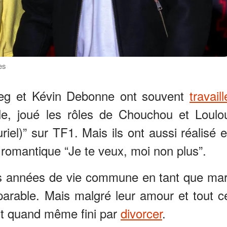
es
Reg et Kévin Debonne ont souvent
travaill
ple, joué les rôles de Chouchou et Loulo
riel)” sur TF1. Mais ils ont aussi réalisé e
 romantique “Je te veux, moi non plus”.
es années de vie commune en tant que mar
parable. Mais malgré leur amour et tout c
ont quand même fini par
divorcer
.