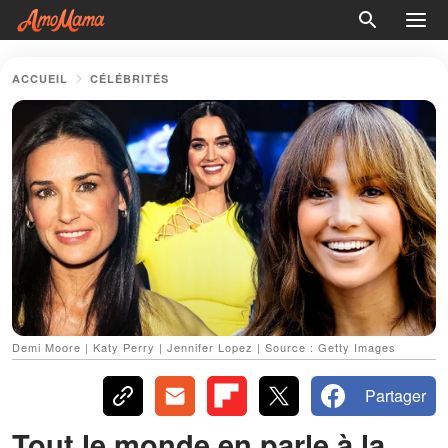
ACCUEIL
CÉLÉBRITÉS
Demi Moore | Katy Perry | Jennifer Lopez | Source : Getty Images
Partager
Tout le monde en parle à la