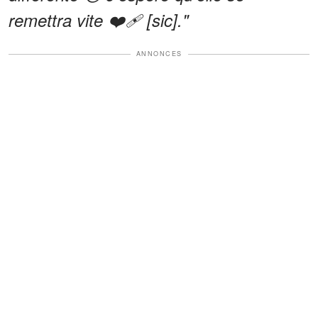
remettra vite ❤️‍🩹 [sic]."
ANNONCES