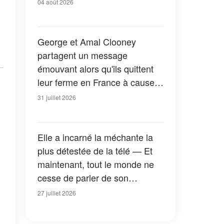
04 août 2026
George et Amal Clooney
partagent un message
émouvant alors qu'ils quittent
leur ferme en France à cause
des feux de forêt — Tous les
31 juillet 2026
détails
Elle a incarné la méchante la
plus détestée de la télé — Et
maintenant, tout le monde ne
cesse de parler de son
apparition dans la nouvelle
27 juillet 2026
version de « La Petite Maison
dans la prairie » — Photos