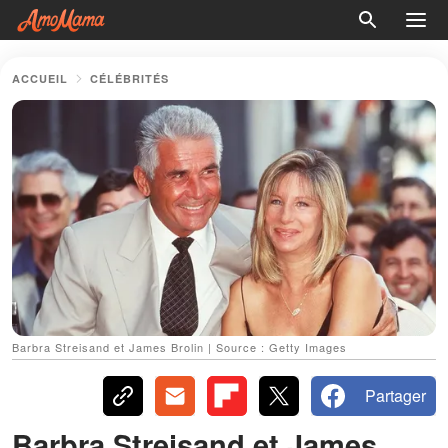
ACCUEIL
CÉLÉBRITÉS
Barbra Streisand et James Brolin | Source : Getty Images
Partager
Barbra Streisand et James