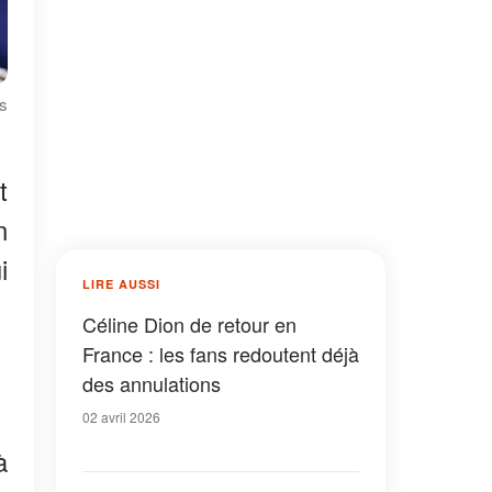
es
t
n
i
LIRE AUSSI
Céline Dion de retour en
France : les fans redoutent déjà
des annulations
02 avril 2026
à