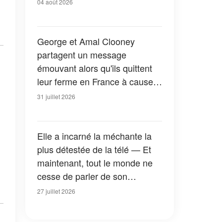
04 août 2026
George et Amal Clooney
partagent un message
émouvant alors qu'ils quittent
leur ferme en France à cause
des feux de forêt — Tous les
31 juillet 2026
détails
Elle a incarné la méchante la
plus détestée de la télé — Et
maintenant, tout le monde ne
cesse de parler de son
apparition dans la nouvelle
27 juillet 2026
version de « La Petite Maison
dans la prairie » — Photos