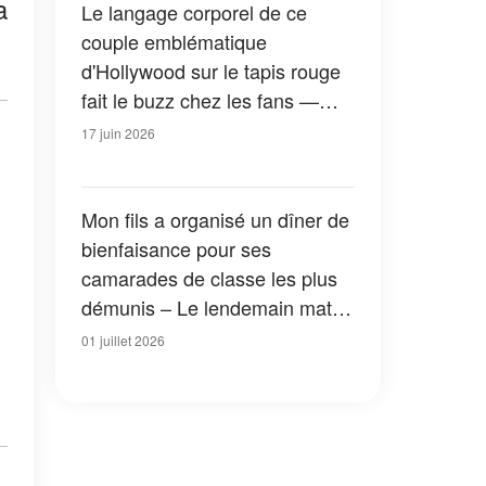
a
Le langage corporel de ce
couple emblématique
d'Hollywood sur le tapis rouge
fait le buzz chez les fans —
Des photos de leur enfance à
17 juin 2026
aujourd'hui
Mon fils a organisé un dîner de
bienfaisance pour ses
camarades de classe les plus
démunis – Le lendemain matin,
nous avons trouvé un
01 juillet 2026
mystérieux carton sur le pas de
notre porte