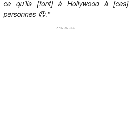
ce qu'ils [font] à Hollywood à [ces]
personnes 😠."
ANNONCES