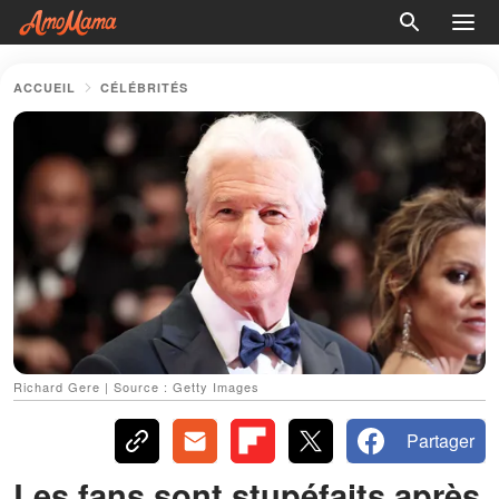
ACCUEIL
CÉLÉBRITÉS
Richard Gere | Source : Getty Images
Partager
Les fans sont stupéfaits après