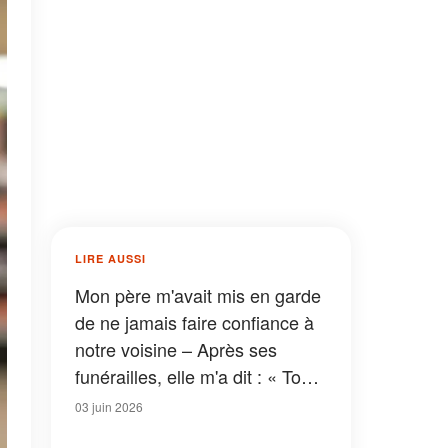
LIRE AUSSI
Mon père m'avait mis en garde
de ne jamais faire confiance à
notre voisine – Après ses
funérailles, elle m'a dit : « Ton
père ne m'aimait pas parce que
03 juin 2026
je savais ce qui était vraiment