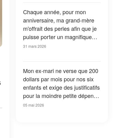
arrivé à ta mère »
Chaque année, pour mon
anniversaire, ma grand-mère
m'offrait des perles afin que je
puisse porter un magnifique
collier à plusieurs rangs au bal
31 mars 2026
de fin d'année – Mais le matin
même du bal, j'ai découvert
qu'il était abîmé
Mon ex-mari ne verse que 200
dollars par mois pour nos six
s
enfants et exige des justificatifs
pour la moindre petite dépense
– Ce que sa propre mère a fait
05 mai 2026
ensuite lui a donné une leçon
qu’il n’oubliera jamais