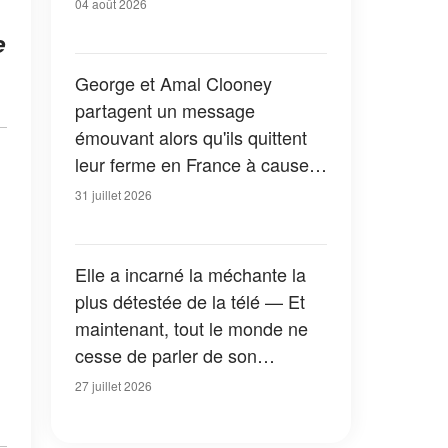
04 août 2026
e
George et Amal Clooney
partagent un message
émouvant alors qu'ils quittent
leur ferme en France à cause
des feux de forêt — Tous les
31 juillet 2026
détails
Elle a incarné la méchante la
plus détestée de la télé — Et
maintenant, tout le monde ne
cesse de parler de son
apparition dans la nouvelle
27 juillet 2026
version de « La Petite Maison
dans la prairie » — Photos