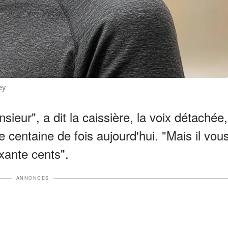
ey
eur", a dit la caissière, la voix détachée,
e centaine de fois aujourd'hui. "Mais il vou
xante cents".
ANNONCES