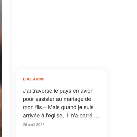
LIRE AUSSI
J'ai traversé le pays en avion
pour assister au mariage de
mon fils – Mais quand je suis
arrivée à l'église, il m'a barré le
passage et m'a dit : « Maman,
28 avril 2026
tu ne peux pas rester »