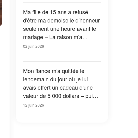
Ma fille de 15 ans a refusé
d'être ma demoiselle d'honneur
seulement une heure avant le
mariage – La raison m'a
poussée à appeler la police
02 juin 2026
Mon fiancé m'a quittée le
lendemain du jour où je lui
avais offert un cadeau d'une
valeur de 5 000 dollars – puis
sa mère m'a appelée pour me
12 juin 2026
dire : « Viens voir le karma à
l
l'œuvre »