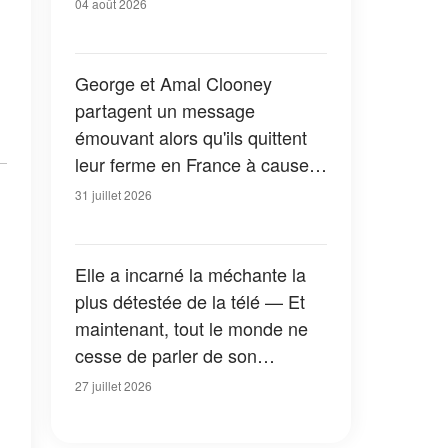
04 août 2026
George et Amal Clooney
partagent un message
émouvant alors qu'ils quittent
leur ferme en France à cause
des feux de forêt — Tous les
31 juillet 2026
détails
Elle a incarné la méchante la
plus détestée de la télé — Et
maintenant, tout le monde ne
cesse de parler de son
apparition dans la nouvelle
27 juillet 2026
version de « La Petite Maison
dans la prairie » — Photos