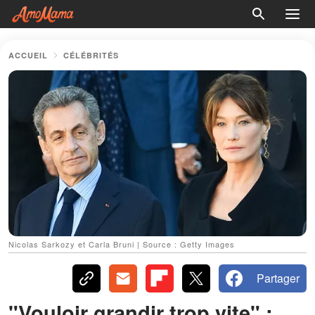
ACCUEIL
CÉLÉBRITÉS
Nicolas Sarkozy et Carla Bruni | Source : Getty Images
Partager
"Vouloir grandir trop vite" :