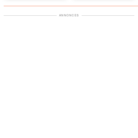
votre lune de miel… sinon,
croyais pas mes yeux
vous le regretterez
ANNONCES
amèrement. »