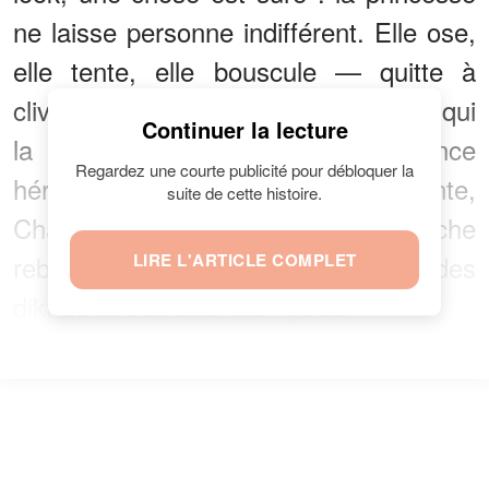
ne laisse personne indifférent. Elle ose,
elle tente, elle bouscule — quitte à
cliver. C’est peut-être là, au fond, ce qui
Continuer la lecture
la rend fascinante. Entre élégance
Regardez une courte publicité pour débloquer la
héritée et réinvention permanente,
suite de cette histoire.
Charlène trace sa route — une mèche
rebelle ici, un chignon flou là — loin des
LIRE L'ARTICLE COMPLET
diktats et des attentes figées.