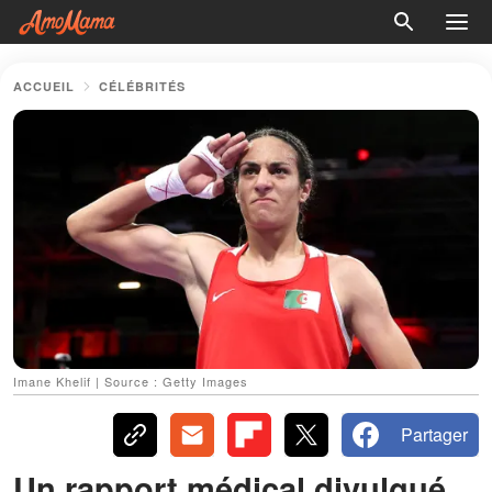
ACCUEIL
CÉLÉBRITÉS
Imane Khelif | Source : Getty Images
Partager
Un rapport médical divulgué