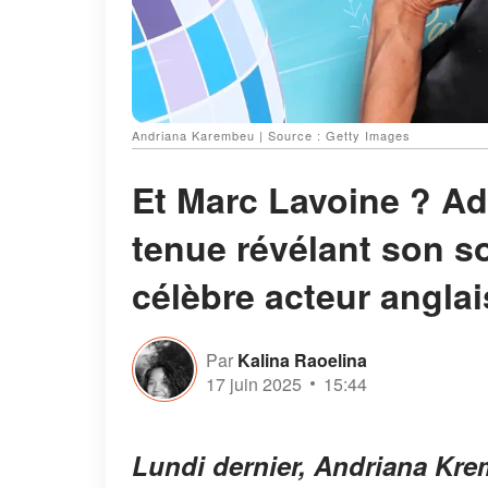
Andriana Karembeu | Source : Getty Images
Et Marc Lavoine ? A
tenue révélant son s
célèbre acteur angla
Par
Kalina Raoelina
17 juin 2025
15:44
Lundi dernier, Andriana Kre