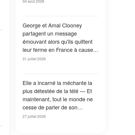
04 août 2026
George et Amal Clooney
partagent un message
émouvant alors qu'ils quittent
leur ferme en France à cause
des feux de forêt — Tous les
31 juillet 2026
détails
Elle a incarné la méchante la
plus détestée de la télé — Et
maintenant, tout le monde ne
cesse de parler de son
apparition dans la nouvelle
27 juillet 2026
version de « La Petite Maison
dans la prairie » — Photos