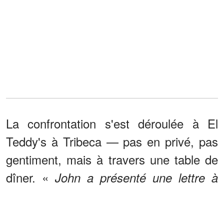
La confrontation s'est déroulée à El
Teddy's à Tribeca — pas en privé, pas
gentiment, mais à travers une table de
dîner. «
John a présenté une lettre à
, écrit
Beller. Il a ensuite lu les
Carolyn
accusations à haute voix.