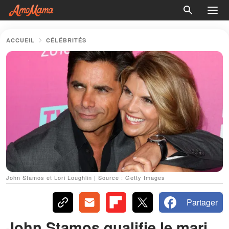
ACCUEIL
CÉLÉBRITÉS
John Stamos et Lori Loughlin | Source : Getty Images
Partager
John Stamos qualifie le mari