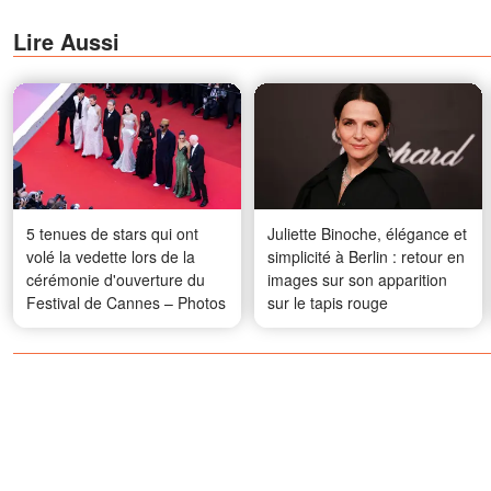
Lire Aussi
5 tenues de stars qui ont
Juliette Binoche, élégance et
volé la vedette lors de la
simplicité à Berlin : retour en
cérémonie d'ouverture du
images sur son apparition
Festival de Cannes – Photos
sur le tapis rouge