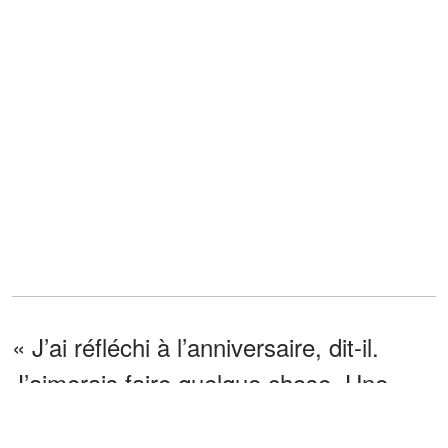
« J’ai réfléchi à l’anniversaire, dit-il.
J’aimerais faire quelque chose. Une
petite cérémonie commémorative, peut-