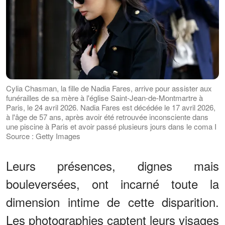
Cylia Chasman, la fille de Nadia Fares, arrive pour assister aux
funérailles de sa mère à l'église Saint-Jean-de-Montmartre à
Paris, le 24 avril 2026. Nadia Fares est décédée le 17 avril 2026,
à l'âge de 57 ans, après avoir été retrouvée inconsciente dans
une piscine à Paris et avoir passé plusieurs jours dans le coma I
Source : Getty Images
Leurs présences, dignes mais
bouleversées, ont incarné toute la
dimension intime de cette disparition.
Les photographies captent leurs visages