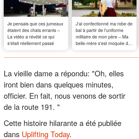
Je pensais que ces jumeaux
J'ai confectionné ma robe de
étaient des chats errants –
bal à partir de l'uniforme
La vidéo a révélé ce qui
militaire de mon père – Ma
s'était réellement passé
belle-mère s'est moquée de
moi puis un officier a frappé
à la porte et lui a remis un
mot qui l'a fait pâlir
La vieille dame a répondu: "Oh, elles
iront bien dans quelques minutes,
officier. En fait, nous venons de sortir
de la route 191. "
Cette histoire hilarante a été publiée
dans
Uplifting Today
.