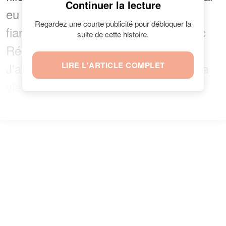
Continuer la lecture
eu des très jolies femmes, je vais me
Regardez une courte publicité pour débloquer la
fiancer dans quelques semaines avec
suite de cette histoire.
Régine. Un peu comme Maupassant.
J'aime les belles choses, j'assume ma
LIRE L'ARTICLE COMPLET
vie"