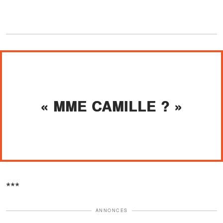
« MME CAMILLE ? »
***
ANNONCES