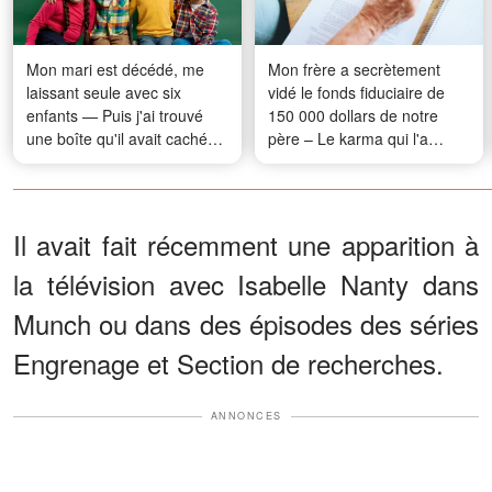
Mon mari est décédé, me
Mon frère a secrètement
laissant seule avec six
vidé le fonds fiduciaire de
enfants — Puis j'ai trouvé
150 000 dollars de notre
une boîte qu'il avait cachée
père – Le karma qui l'a
dans le matelas de notre fils
frappé lors de la lecture du
testament a laissé tout le
monde bouche bée
Il avait fait récemment une apparition à
la télévision avec Isabelle Nanty dans
Munch ou dans des épisodes des séries
Engrenage et Section de recherches.
ANNONCES