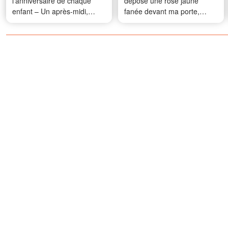
l'anniversaire de chaque
déposé une rose jaune
enfant – Un après-midi,
fanée devant ma porte,
toute la ville lui a fait une
accompagnée d'un mot qui
surprise
m'a bouleversée